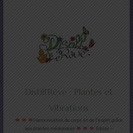
Distill'Rêve : Plantes et
Vibrations
Harmonisation du corps et de l'esprit grâce
aux plantes médicinales
Erbray –