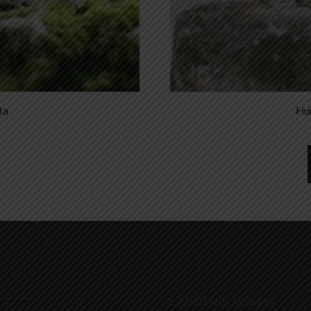
la
Hui
> Mentions légales