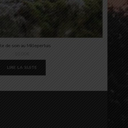
le de soin au Millepertuis
10,00
€
LIRE LA SUITE