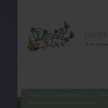
Distill
Harm
ACCUEIL
LA FERME ET NOUS
LES P
MASSAGE SONORE AUX BOLS TIBÉTAINS
C