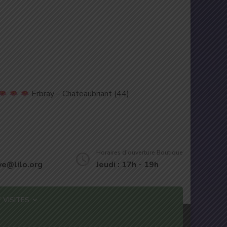
Erbray – Chateaubriant (44)
Horaires d'ouverture Boutique
eve@lilo.org
Jeudi : 17h - 19h
 VISITES