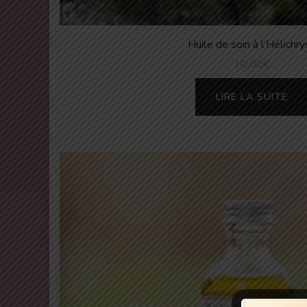
Huile de soin à l’Hélichr
10,00
€
LIRE LA SUITE