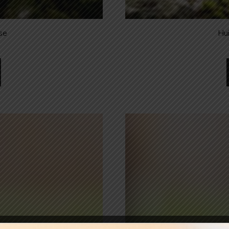
yse
Hui