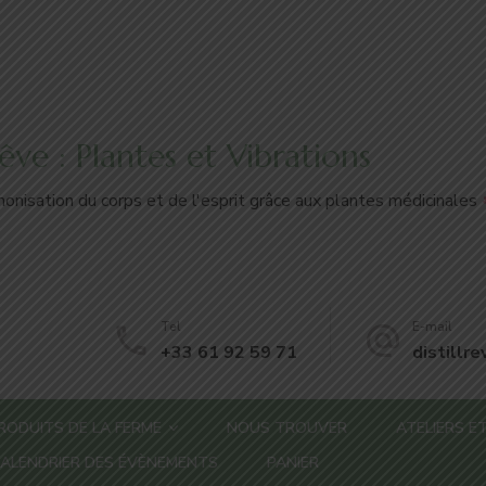
'Rêve : Plantes et Vibrations
onisation du corps et de l'esprit grâce aux plantes médicinales
Tel
E-mail
+33 61 92 59 71
distillr
RODUITS DE LA FERME
NOUS TROUVER
ATELIERS ET
ALENDRIER DES ÉVÈNEMENTS
PANIER