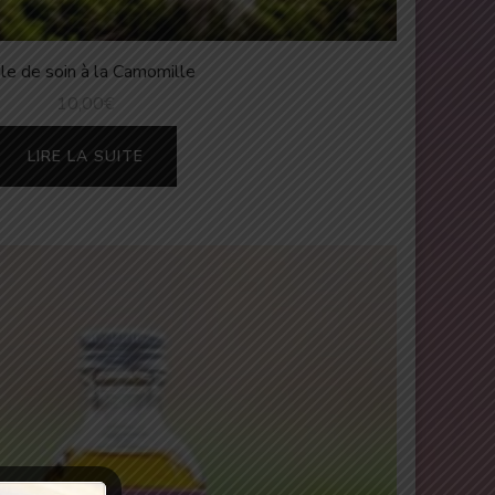
le de soin à la Camomille
10,00
€
LIRE LA SUITE