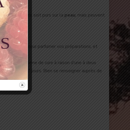
sont utilisables soit purs sur la
peau
, mais peuvent
 et gustatives pour parfumer vos préparations, et
taire sous forme de cure à raison d’une à deux
une pause de 7 jours. Bien se renseigner auprès de