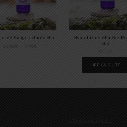
at de Sauge sclarée Bio
Hydrolat de Menthe Po
Bio
Le
Le
10,00
€
9,00
€
10,00
€
prix
prix
initial
actuel
était :
est :
LIRE LA SUITE
10,00€.
9,00€.
> Mentions légales