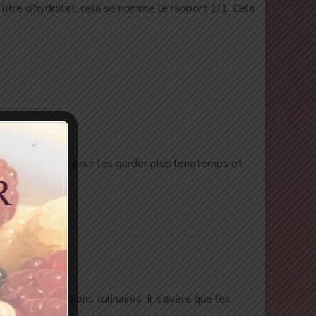
n litre d’hydrolat, cela se nomme le rapport 1/1. Cela
 et de la chaleur pour les garder plus longtemps et
s les préparations culinaires. Il s’avère que les