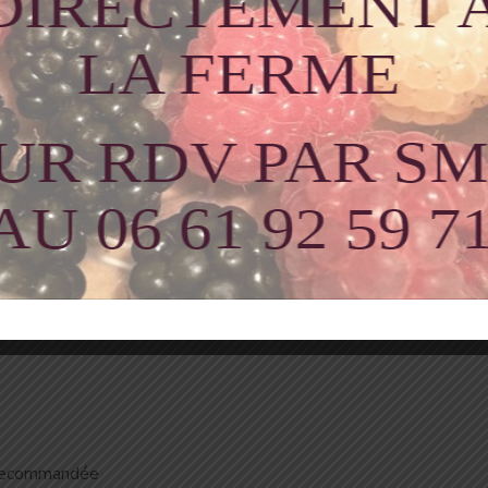
itionnels:
 de vrais propriétés cosmétiques, les hydrolats ou eaux florales 
parations cosmétiques
maison.
dessert ou de l’eau plate. Certaines plantes sont très agréables
équemment.
inement les
bienfaits
des plantes en tant que complément alimen
énéralement dilués dans de l’eau, pendant maximum 21 jours avec 
e (médecin, naturopathe, pharmacien…)
 recommandée