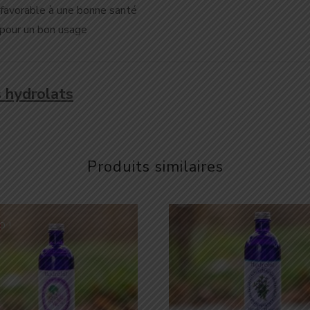
is favorable à une bonne santé
 pour un bon usage
s hydrolats
Produits similaires
O !