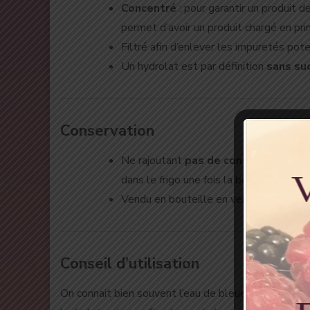
Concentré
: pour garantir un produit d
permet d’avoir un produit chargé en prin
Filtré afin d’enlever les impuretés pot
Un hydrolat est par définition
sans su
Conservation
Ne rajoutant
pas de conservateur
, i
dans le frigo une fois la bouteille com
Vendu en bouteille en verre teinté ble
Conseil d’utilisation
On connait bien souvent l’eau de bleuet ou de rose en