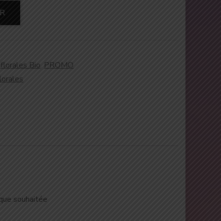
ER
florales Bio
,
PROMO
lorales
ique souhaitée