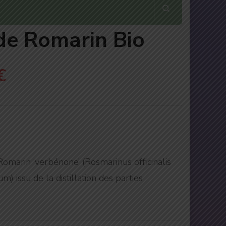
de Romarin Bio
Le
€
prix
actuel
est :
€.
9,00€.
Romarin ‘verbénone’ (
Rosmarinus officinalis
rum
) issu de la distillation des parties