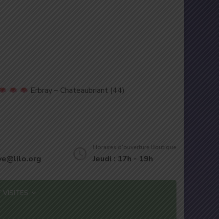
Erbray – Chateaubriant (44)
Horaires d'ouverture Boutique
eve@lilo.org
Jeudi : 17h - 19h
 VISITES