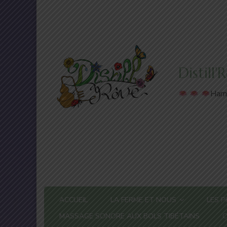
Distill
Harm
ACCUEIL
LA FERME ET NOUS
LES P
MASSAGE SONORE AUX BOLS TIBÉTAINS
C