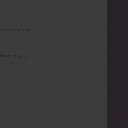
er des charges SIMPLES
rtifié
par FR-BIO-01