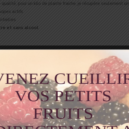
e qualité, pour un kilo de plante fraiche, je récupère seulement u
cipes actifs
entielles
cre et sans alcool
l est préférable de conserver vos hydrolats à l’abri de la lumière
mencée.
u afin de diminuer l’impact des rayons UV
 tant que soin sur la peau mais aussi l’eau de fleur d’oranger dan