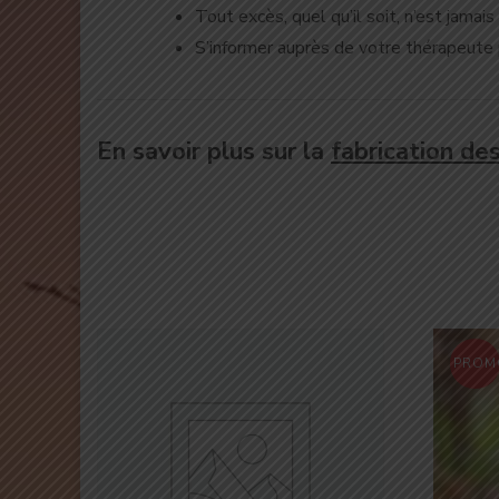
Tout excès, quel qu’il soit, n’est jama
S’informer auprès de votre thérapeute
En savoir plus sur la
fabrication de
PROM