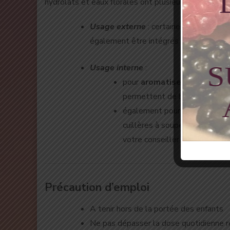
hydrolats et eaux florales ont plusieurs usages trad
Usage externe
: certaines plantes ont
également être intégrés dans des
pré
Usage interne
:
pour
aromatiser
un plat, un 
permettent de boire plus fr
également pour recevoir ple
cuillères à soupe par jour, g
votre conseiller thérapeutiqu
Précaution d’emploi
A tenir hors de la portée des enfants
Ne pas dépasser la dose quotidienne