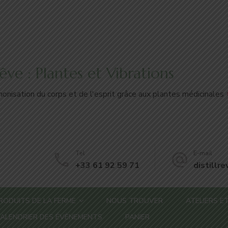
'Rêve : Plantes et Vibrations
onisation du corps et de l'esprit grâce aux plantes médicinales
Tel
E-mail
+33 61 92 59 71
distillr
RODUITS DE LA FERME
NOUS TROUVER
ATELIERS ET
ALENDRIER DES ÉVÈNEMENTS
PANIER