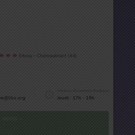
Erbray – Chateaubriant (44)
Horaires d'ouverture Boutique
eve@lilo.org
Jeudi : 17h - 19h
 VISITES