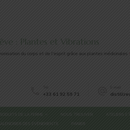
'Rêve : Plantes et Vibrations
onisation du corps et de l'esprit grâce aux plantes médicinales
Tel
E-mail
+33 61 92 59 71
distillr
RODUITS DE LA FERME
NOUS TROUVER
ATELIERS ET
ALENDRIER DES ÉVÈNEMENTS
PANIER