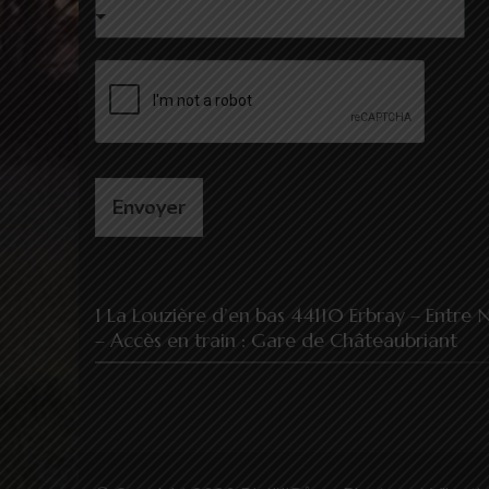
E
-
m
a
i
l
N
o
m
Envoyer
1 La Louzière d’en bas 44110 Erbray – Entre
– Accès en train : Gare de Châteaubriant