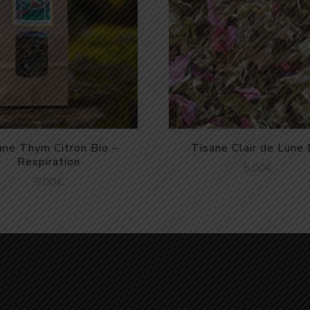
ane Thym Citron Bio –
Tisane Clair de Lune 
Respiration
5,00
€
5,00
€