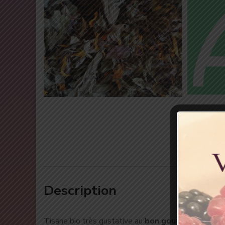
Description
Tisane bio très gustative au
bon gout acidulé de 