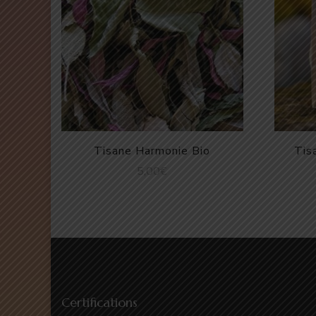
Tisane Harmonie Bio
Tis
5,00
€
Certifications