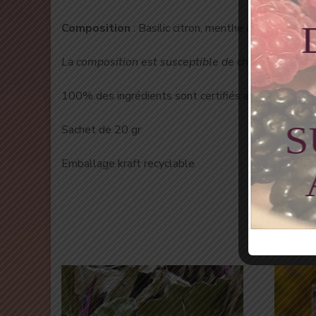
Composition
: Basilic citron, menthe orange, ment
La composition est susceptible de changer en fonc
100% des ingrédients sont certifiés agriculture bio
Sachet de 20 gr
Emballage kraft recyclable