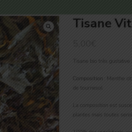
Tisane Vi
5,00
€
Tisane bio très gustative
Composition
: Menthe ci
de tournesol
La composition est susce
plantes mais toutes seron