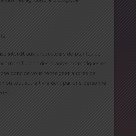
 certifiés agriculture biologique
ble
ise interdit aux producteurs de plantes de
oncernant l’usage des plantes aromatiques et
pose donc de vous renseigner auprès de
n ou tout autre livre écrit par une personne
vres
)