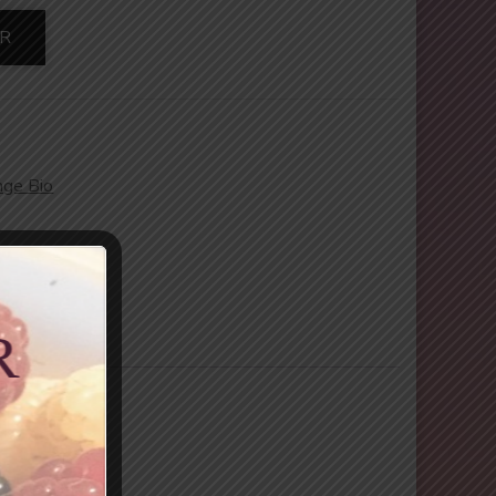
ER
nge Bio