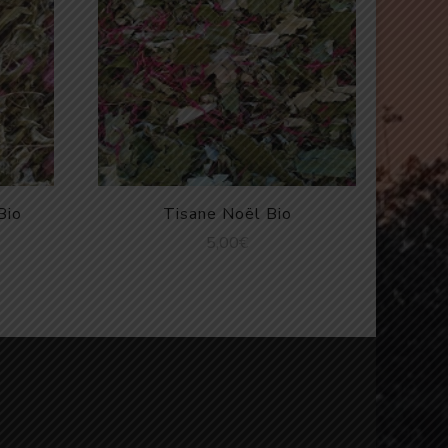
Bio
Tisane Noël Bio
5,00
€