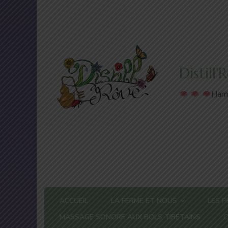
Distill
Harm
ACCUEIL
LA FERME ET NOUS
LES P
MASSAGE SONORE AUX BOLS TIBÉTAINS
C