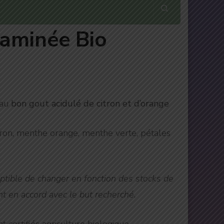
taminée Bio
 au
bon gout acidulé de citron et d’orange
tron, menthe orange, menthe verte, pétales
ptible de changer en fonction des stocks de
t en accord avec le but recherché.