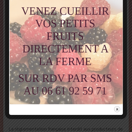
Informations complémentaires
Description
Produit élaboré dans le respect du
cahier des charges
SIMPLES
Produit issu de l’agriculture biologique.
Certifié
par
FR-BIO-01
La règlementation française interdit aux producteurs de