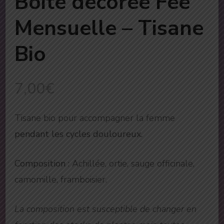
Boite décorée Fée
Mensuelle – Tisane
Bio
7,00
€
Tisane bio pour accompagner la femme
pendant les cycles douloureux.
Composition
: Achillée, ortie, sauge officinale,
camomille, framboisier.
La composition est susceptible de changer en