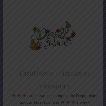
Distill'Rêve : Plantes et
Vibrations
Harmonisation du corps et de l'esprit grâce
aux plantes médicinales
Erbray –