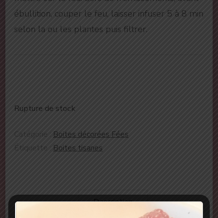
ébullition, couper le feu, laisser infuser 5 à 8 min
selon la ou les plantes puis filtrer.
Rupture de stock
Catégorie :
Boites décorées Fées
Étiquette :
Boites tisanes
Description