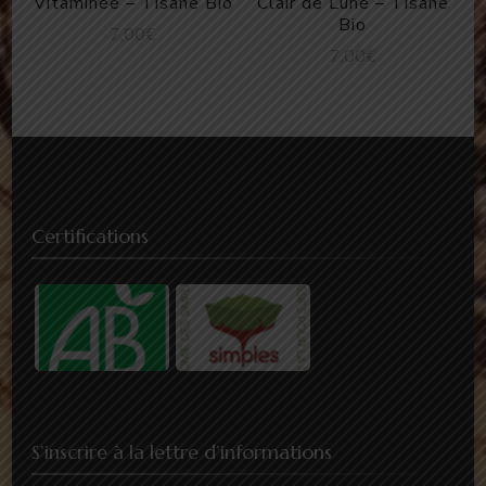
Vitaminée – Tisane Bio
Clair de Lune – Tisane
Bio
7,00
€
7,00
€
Certifications
S’inscrire à la lettre d’informations