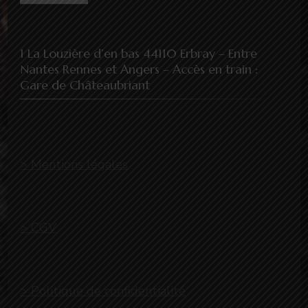
1 La Louzière d’en bas 44110 Erbray – Entre
Nantes Rennes et Angers – Accès en train :
Gare de Châteaubriant
> Mentions légales
> CGV
> Politique de confidentialité