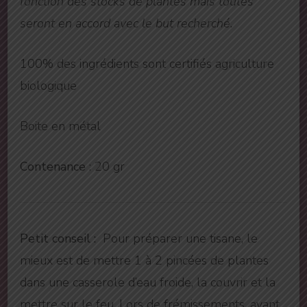
fonction des stocks de plantes mais toutes
seront en accord avec le but recherché.
100% des ingrédients sont certifiés agriculture
biologique
Boite en métal
Contenance
: 20 gr
Petit conseil :
Pour préparer une tisane, le
mieux est de mettre 1 à 2 pincées de plantes
dans une casserole d’eau froide, la couvrir et la
mettre sur le feu. Lors de frémissements, avant